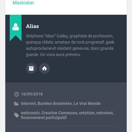
Mastodon
Alias
Stéphane “Alias” Gallay, graphiste de profession,
quinqua rôliste, amateur de rock progressif, geek
autoproclamé et résident genevois, donc grande
gueule. On vous aura prévenu.
16/09/2016
Internet
,
Bandes dessinées
,
Le Vrai Monde
webcomic
,
Creative Commons
,
création
,
mécénat
,
financement participatif