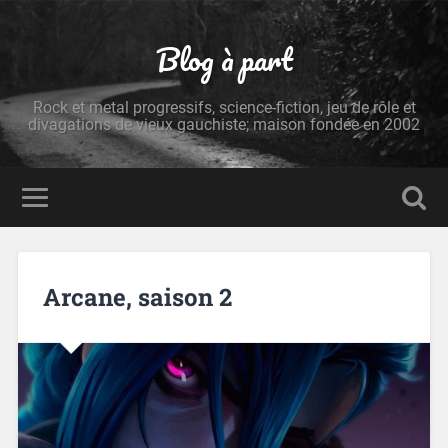
Blog à part
Rock et metal progressifs, science-fiction, jeu de rôle et
divagations de vieux gauchiste; maison fondée en 2002
Arcane, saison 2