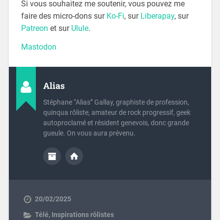
Si vous souhaitez me soutenir, vous pouvez me
faire des micro-dons sur
Ko-Fi
, sur
Liberapay
, sur
Patreon
et sur
Ulule
.
Mastodon
Alias
Stéphane “Alias” Gallay, graphiste de profession,
quinqua rôliste, amateur de rock progressif, geek
autoproclamé et résident genevois, donc grande
gueule. On vous aura prévenu.
20/02/2025
Télé
,
Inspirations rôlistes