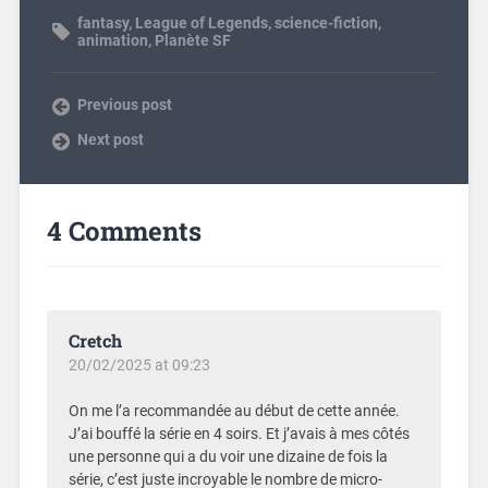
fantasy
,
League of Legends
,
science-fiction
,
animation
,
Planète SF
Previous post
Next post
4 Comments
Cretch
20/02/2025 at 09:23
On me l’a recommandée au début de cette année.
J’ai bouffé la série en 4 soirs. Et j’avais à mes côtés
une personne qui a du voir une dizaine de fois la
série, c’est juste incroyable le nombre de micro-