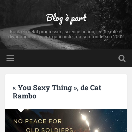
Blog à part
Rock et metal progressifs, science-fiction, jeu de rôle et
divagations de vieux gauchiste; maison fondée en 2002
« You Sexy Thing », de Cat
Rambo