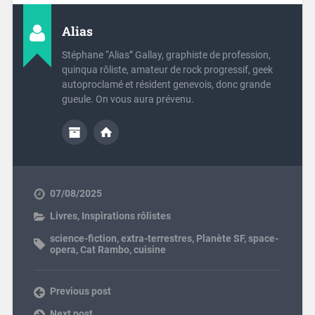
Alias
Stéphane “Alias” Gallay, graphiste de profession,
quinqua rôliste, amateur de rock progressif, geek
autoproclamé et résident genevois, donc grande
gueule. On vous aura prévenu.
07/08/2025
Livres
,
Inspirations rôlistes
science-fiction
,
extra-terrestres
,
Planète SF
,
space-
opera
,
Cat Rambo
,
cuisine
Previous post
Next post