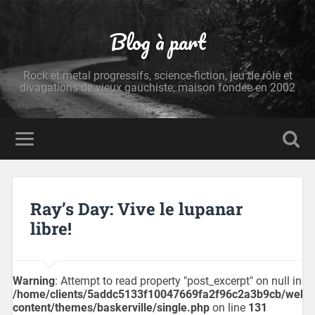
Blog à part
Rock et metal progressifs, science-fiction, jeu de rôle et
divagations de vieux gauchiste; maison fondée en 2002
Ray’s Day: Vive le lupanar
libre!
Warning
: Attempt to read property "post_excerpt" on null in
/home/clients/5addc5133f10047669fa2f96c2a3b9cb/web/
content/themes/baskerville/single.php
on line
131