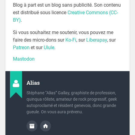
Blog à part est un blog sans publicité. Son contenu
est distribué sous licence
Creative Commons (CC-
BY)
.
Si vous souhaitez me soutenir, vous pouvez me
faire des micro-dons sur
Ko-Fi
, sur
Liberapay
, sur
Patreon
et sur
Ulule
.
Mastodon
Alias
Stéphane “Alias” Gallay, graphiste de profession,
quinqua rôliste, amateur de rock progressif, geek
autoproclamé et résident genevois, donc grande
gueule. On vous aura prévenu.