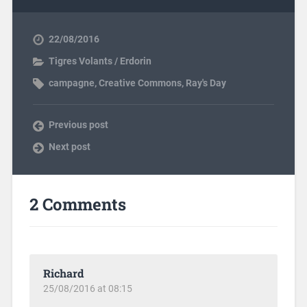
22/08/2016
Tigres Volants / Erdorin
campagne
,
Creative Commons
,
Ray's Day
Previous post
Next post
2 Comments
Richard
25/08/2016 at 08:15