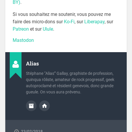
BY)
.
Si vous souhaitez me soutenir, vous pouvez me
faire des micro-dons sur
Ko-Fi
, sur
Liberapay
, sur
Patreon
et sur
Ulule
.
Mastodon
Alias
Stéphane “Alias” Gallay, graphiste de profession,
quinqua rôliste, amateur de rock progressif, geek
autoproclamé et résident genevois, donc grande
gueule. On vous aura prévenu.
23/02/2018