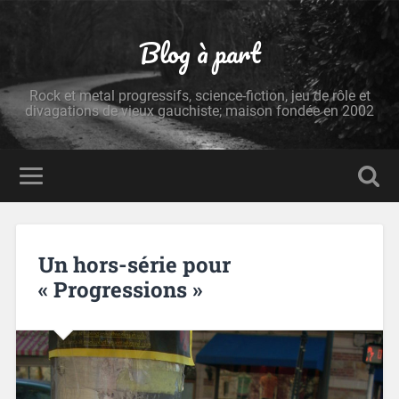
Blog à part
Rock et metal progressifs, science-fiction, jeu de rôle et
divagations de vieux gauchiste; maison fondée en 2002
Un hors-série pour
« Progressions »