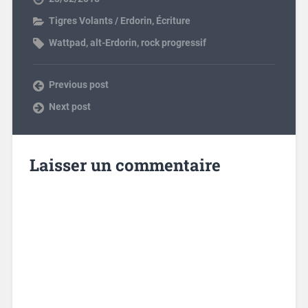
Tigres Volants / Erdorin
,
Écriture
Wattpad
,
alt-Erdorin
,
rock progressif
Previous post
Next post
Laisser un commentaire