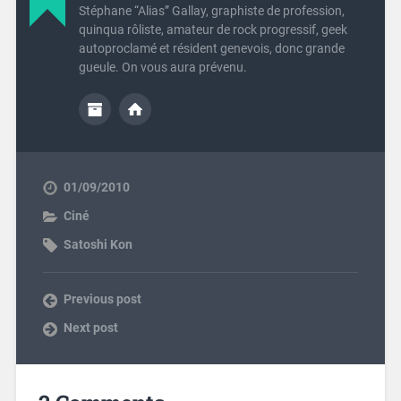
Stéphane “Alias” Gallay, graphiste de profession,
quinqua rôliste, amateur de rock progressif, geek
autoproclamé et résident genevois, donc grande
gueule. On vous aura prévenu.
01/09/2010
Ciné
Satoshi Kon
Previous post
Next post