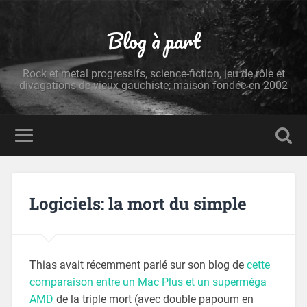
Blog à part
Rock et metal progressifs, science-fiction, jeu de rôle et
divagations de vieux gauchiste; maison fondée en 2002
Logiciels: la mort du simple
Thias avait récemment parlé sur son blog de
cette
comparaison entre un Mac Plus et un superméga
AMD
de la triple mort (avec double papoum en