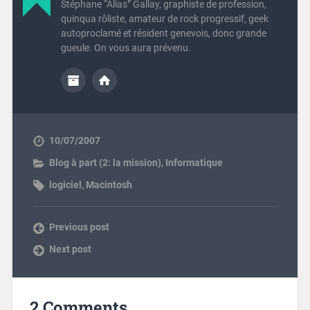
Stéphane “Alias” Gallay, graphiste de profession,
quinqua rôliste, amateur de rock progressif, geek
autoproclamé et résident genevois, donc grande
gueule. On vous aura prévenu.
10/07/2007
Blog à part (2: la mission)
,
Informatique
logiciel
,
Macintosh
Previous post
Next post
2 Comments