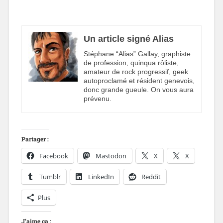
Un article signé Alias
Stéphane “Alias” Gallay, graphiste
de profession, quinqua rôliste,
amateur de rock progressif, geek
autoproclamé et résident genevois,
donc grande gueule. On vous aura
prévenu.
Partager :
Facebook
Mastodon
X
X
Tumblr
LinkedIn
Reddit
Plus
J’aime ça :