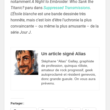
notamment
A Night to Embroider: Who Sank the
Titanic?
paru dans
Suppressed Transmissions
.
L’Étoile blanche
est une bande dessinée très
honnête, mais c’est loin d’être l’uchronie la plus
convaincante – ou même la plus amusante – de la
série
Jour J
.
Un article signé Alias
Stéphane “Alias” Gallay, graphiste
de profession, quinqua rôliste,
amateur de rock progressif, geek
autoproclamé et résident genevois,
donc grande gueule. On vous aura
prévenu.
Partager :