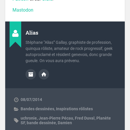
Mastodon
Alias
Stéphane “Alias” Gallay, graphiste de profession,
quinqua rôliste, amateur de rock progressif, geek
autoproclamé et résident genevois, donc grande
gueule. On vous aura prévenu.
08/07/2014
Bandes dessinées
,
Inspirations rôlistes
uchronie
,
Jean-Pierre Pécau
,
Fred Duval
,
Planète
SF
,
bande dessinée
,
Damien