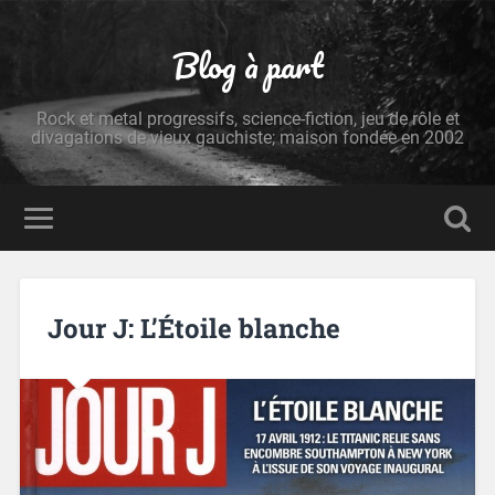
Blog à part
Rock et metal progressifs, science-fiction, jeu de rôle et
divagations de vieux gauchiste; maison fondée en 2002
Jour J: L’Étoile blanche