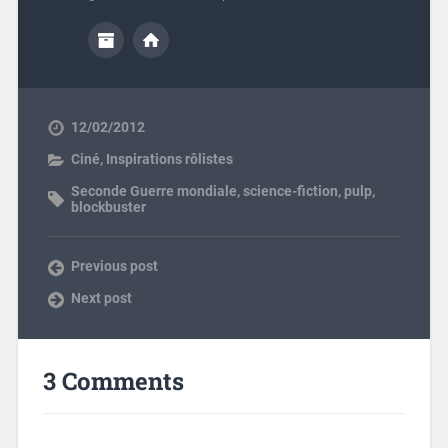
12/02/2012
Ciné
,
Inspirations rôlistes
Seconde Guerre mondiale
,
science-fiction
,
pulp
,
blockbuster
Previous post
Next post
3 Comments