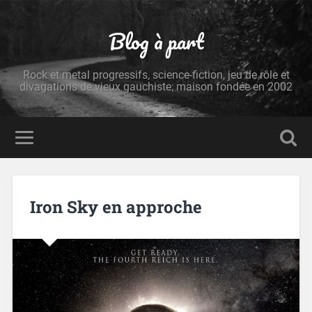
Blog à part
Rock et metal progressifs, science-fiction, jeu de rôle et
divagations de vieux gauchiste; maison fondée en 2002
Iron Sky en approche