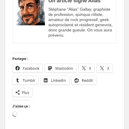
Un article signé Alias
Stéphane “Alias” Gallay, graphiste
de profession, quinqua rôliste,
amateur de rock progressif, geek
autoproclamé et résident genevois,
donc grande gueule. On vous aura
prévenu.
Partager :
Facebook
Mastodon
X
X
Tumblr
LinkedIn
Reddit
Plus
J’aime ça :