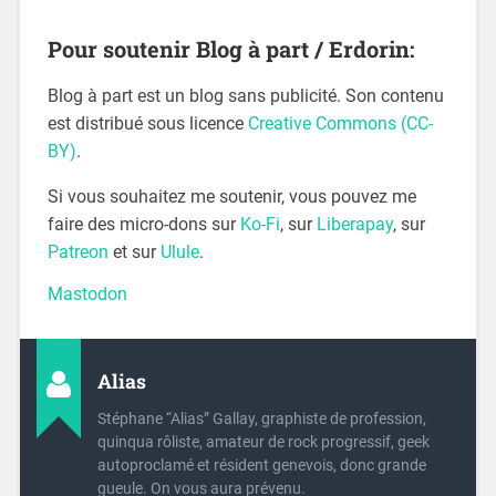
Pour soutenir Blog à part / Erdorin:
Blog à part est un blog sans publicité. Son contenu
est distribué sous licence
Creative Commons (CC-
BY)
.
Si vous souhaitez me soutenir, vous pouvez me
faire des micro-dons sur
Ko-Fi
, sur
Liberapay
, sur
Patreon
et sur
Ulule
.
Mastodon
Alias
Stéphane “Alias” Gallay, graphiste de profession,
quinqua rôliste, amateur de rock progressif, geek
autoproclamé et résident genevois, donc grande
gueule. On vous aura prévenu.