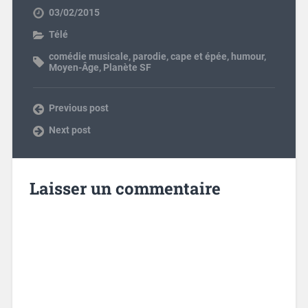
03/02/2015
Télé
comédie musicale
,
parodie
,
cape et épée
,
humour
,
Moyen-Âge
,
Planète SF
Previous post
Next post
Laisser un commentaire