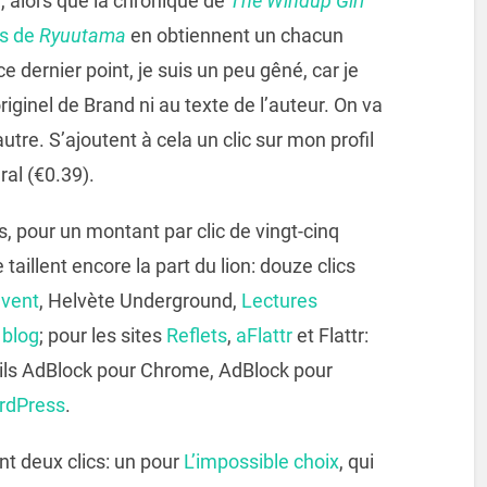
, alors que la chronique de
The Windup Girl
ns de
Ryuutama
en obtiennent un chacun
e dernier point, je suis un peu gêné, car je
riginel de Brand ni au texte de l’auteur. On va
’autre. S’ajoutent à cela un clic sur mon profil
ral (€0.39).
us, pour un montant par clic de vingt-cinq
illent encore la part du lion: douze clics
avent
, Helvète Underground,
Lectures
 blog
; pour les sites
Reflets
,
aFlattr
et Flattr:
utils AdBlock pour Chrome, AdBlock pour
ordPress
.
nt deux clics: un pour
L’impossible choix
, qui