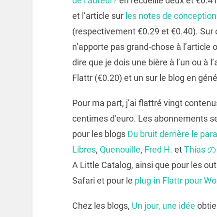
de l’auteur?
en recueille deux et €0.41
et l’article sur
les notes de conceptio
(respectivement €0.29 et €0.40). Sur c
n’apporte pas grand-chose à l’article o
dire que je dois une bière à l’un ou à l
Flattr (€0.20) et un sur le blog en géné
Pour ma part, j’ai flattré vingt conten
centimes d’euro. Les abonnements se ta
pour les blogs
Du bruit derrière le par
Libres
,
Quenouille
,
Fred H.
et
Thias の
A Little Catalog, ainsi que pour les o
Safari et pour le
plug-in Flattr pour W
Chez les blogs,
Un jour, une idée
obtie