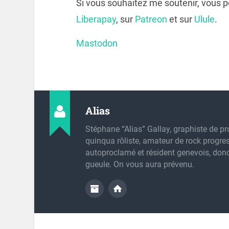
Si vous souhaitez me soutenir, vous 
Liberapay
, sur
Patreon
et sur
Ulule
.
Mastodon
Alias
Stéphane “Alias” Gallay, graphiste de pr
quinqua rôliste, amateur de rock progres
autoproclamé et résident genevois, don
gueule. On vous aura prévenu.