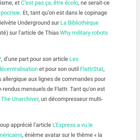
lisme, et
C’est pas ça, être écolo
, ne serait-ce
ypocrisie
. Et, tant qu’on est dans le copinage
e Helvète Underground sur
La Bibliothèque
é) sur l’article de Thias
Why military robots
?
, d’une part pour son article
Les
décentralisation
et pour son outil
FlattrStat
,
pas allergique aux lignes de commandes pour
e-rendus mensuels de Flattr. Tant qu’on est
r
The Unarchiver
, un décompresseur multi-
coup apprécié l’article
L’Express a vu le
Américains
, énième avatar sur le thème « la