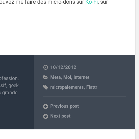
pouvez me faire des micro-dons sur
Ko-Fi
, sur
10/12/2012
Meta
,
Moi
,
Internet
ofession,
sif, geek
micropaiements
,
Flattr
c grande
Previous post
Next post