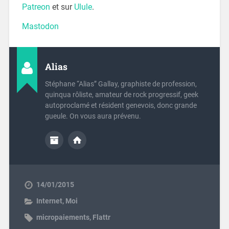
Patreon
et sur
Ulule
.
Mastodon
Alias
Stéphane “Alias” Gallay, graphiste de profession,
quinqua rôliste, amateur de rock progressif, geek
autoproclamé et résident genevois, donc grande
gueule. On vous aura prévenu.
14/01/2015
Internet
,
Moi
micropaiements
,
Flattr