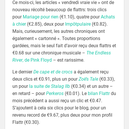
Ce mois-ci, les articles « vendredi vraie vie » ont de
nouveau récolté beaucoup de flattrs: trois clics
pour
Mariage pour rien
(€1.10), quatre pour
Achats
à chier
(€2.85), deux pour
Impôtpulaire
(€0.82).
Mais, curieusement, les autres chroniques ont
également « cartonné ». Toutes proportions
gardées, mais le seul fait d’avoir reçu deux flattrs et
€0.68 sur une chronique musicale –
The Endless
River
, de Pink Floyd
– est rarissime.
Le dernier
De cape et de crocs
a également reçu
deux clics et €0.91, plus un pour
Zoë’s Tale
(€0.33),
un pour
la suite de
Stalag IIb
(€0.34) et un autre –
en retard – pour
Perkeros
(€0.01). Le
bilan Flattr
du
mois précédent a aussi reçu un clic et €0.47.
S’ajoutent à cela six clics pour le blog, pour un
revenu record de €9.67, plus deux pour mon profil
Flattr (€0.30).