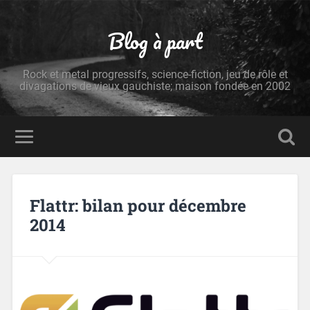
Blog à part
Rock et metal progressifs, science-fiction, jeu de rôle et
divagations de vieux gauchiste; maison fondée en 2002
Flattr: bilan pour décembre
2014