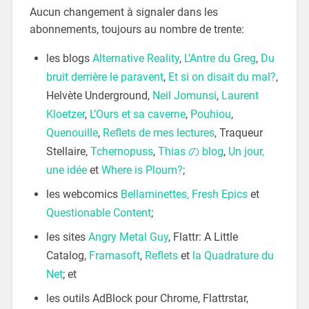
Aucun changement à signaler dans les
abonnements, toujours au nombre de trente:
les blogs
Alternative Reality
,
L’Antre du Greg
,
Du
bruit derrière le paravent
,
Et si on disait du mal?
,
Helvète Underground,
Neil Jomunsi
,
Laurent
Kloetzer
,
L’Ours et sa caverne
,
Pouhiou
,
Quenouille
,
Reflets de mes lectures
, Traqueur
Stellaire,
Tchernopuss
,
Thias の blog
,
Un jour,
une idée
et
Where is Ploum?
;
les webcomics
Bellaminettes,
Fresh Epics
et
Questionable Content
;
les sites
Angry Metal Guy
, Flattr: A Little
Catalog,
Framasoft
,
Reflets
et
la Quadrature du
Net
; et
les outils AdBlock pour Chrome, Flattrstar,