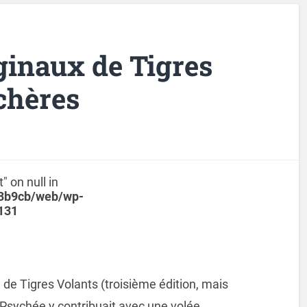
ginaux de Tigres
chères
" on null in
a3b9cb/web/wp-
131
se de Tigres Volants (troisième édition, mais
Psychée y contribuait avec une volée