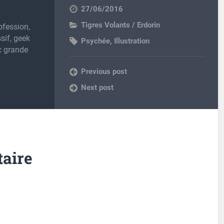
27/06/2016
Tigres Volants / Erdorin
ofession,
sif, geek
Psychée
,
Illustration
c grande
Previous post
Next post
aire