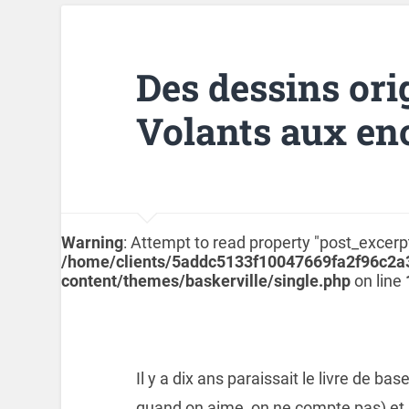
Des dessins ori
Volants aux en
Warning
: Attempt to read property "post_excerpt
/home/clients/5addc5133f10047669fa2f96c2
content/themes/baskerville/single.php
on line
Il y a dix ans paraissait le livre de ba
quand on aime, on ne compte pas) et 