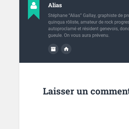
Alias
Stéphane “Alias” Gallay, graphiste de pr
quinqua rôliste, amateur de rock progres
autoproclamé et résident genevois, don
gueule. On vous aura prévenu.
Laisser un comment