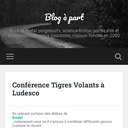
Blog à part
Rock et metal progressifs, science-fiction, jeu de rôle et
divagations de vieux gauchiste; maison fondée en 2002
Conférence Tigres Volants à
Ludesco
En relisant certains des délires de
Boulet
, notamment ceux où il s'amuse à combiner différents genres
(comme le récent