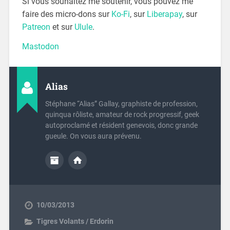
Si vous souhaitez me soutenir, vous pouvez me
faire des micro-dons sur
Ko-Fi
, sur
Liberapay
, sur
Patreon
et sur
Ulule
.
Mastodon
Alias
Stéphane “Alias” Gallay, graphiste de profession,
quinqua rôliste, amateur de rock progressif, geek
autoproclamé et résident genevois, donc grande
gueule. On vous aura prévenu.
10/03/2013
Tigres Volants / Erdorin