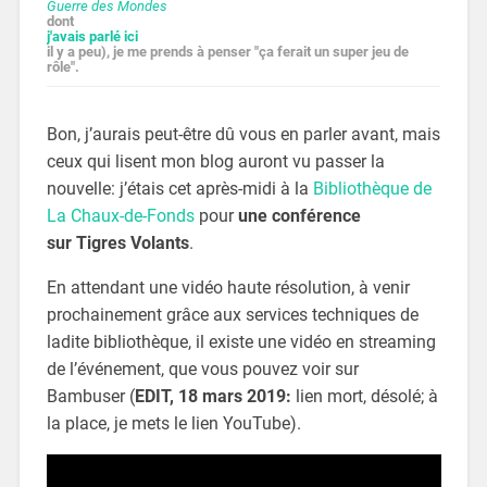
Guerre des Mondes
dont
j'avais parlé ici
il y a peu), je me prends à penser "ça ferait un super jeu de
rôle".
Bon, j’aurais peut-être dû vous en parler avant, mais
ceux qui lisent mon blog auront vu passer la
nouvelle: j’étais cet après-midi à la
Bibliothèque de
La Chaux-de-Fonds
pour
une conférence
sur Tigres Volants
.
En attendant une vidéo haute résolution, à venir
prochainement grâce aux services techniques de
ladite bibliothèque, il existe une vidéo en streaming
de l’événement, que vous pouvez voir sur
Bambuser (
EDIT, 18 mars 2019:
lien mort, désolé; à
la place, je mets le lien YouTube).