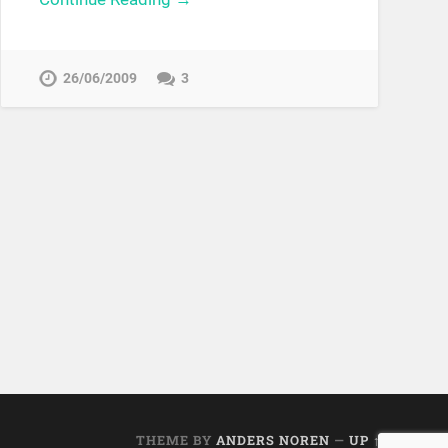
26/06/2009
3
THEME BY
ANDERS NOREN
—
UP ↑